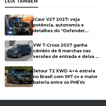
LEIA TAMBÉM
iCaur V27 2027: veja
potência, autonomia e
detalhes do “Defender
chinês”
VW T-Cross 2027 ganha
câmbio de 8 marchas nas
versões de entrada e deixa as
topos de linha para trás
Jetour T2 XWD 4×4 estreia
no Brasil com 597 cv e maior
bateria entre os PHEVs