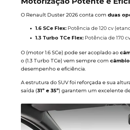
Motorização Potente e Efic
O Renault Duster 2026 conta com
duas op
1.6 SCe Flex:
Potência de 120 cv (etano
1.3 Turbo TCe Flex:
Potência de 170 cv
O (motor 1.6 SCe) pode ser acoplado ao
câm
o (1.3 Turbo TCe) vem sempre com
câmbio
desempenho e eficiência.
A estrutura do SUV foi reforçada e sua altura
saída (
31º e 35º
) garantem um excelente de