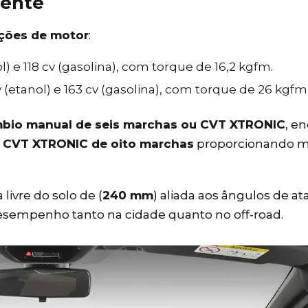
iente
ções de motor
:
l) e 118 cv (gasolina), com torque de 16,2 kgfm.
 (etanol) e 163 cv (gasolina), com torque de 26 kgfm
bio manual de seis marchas ou CVT XTRONIC
, e
 CVT XTRONIC de oito marchas
proporcionando m
 livre do solo de (
240 mm
) aliada aos ângulos de a
sempenho tanto na cidade quanto no off-road.