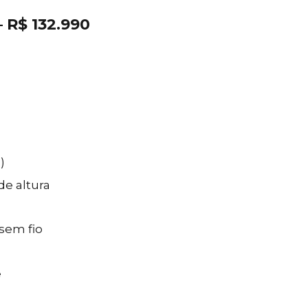
– R$ 132.990
)
e altura
sem fio
e