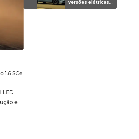
versões elétricas;
preços vão de R$
129.990 a R$
149.990
o 1.6 SCe
l LED.
dução e