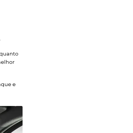
.
nquanto
elhor
taque e