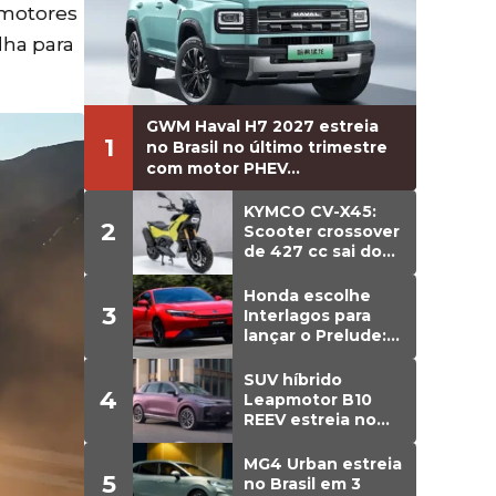
 motores
lha para
GWM Haval H7 2027 estreia
1
no Brasil no último trimestre
com motor PHEV...
KYMCO CV-X45:
2
Scooter crossover
de 427 cc sai do
papel e estreia
versão de
Honda escolhe
3
produção
Interlagos para
lançar o Prelude:
cupê híbrido de
203 cv chega em
SUV híbrido
4
agosto ao Brasil
Leapmotor B10
REEV estreia no
Brasil em agosto;
detalhes
MG4 Urban estreia
5
no Brasil em 3