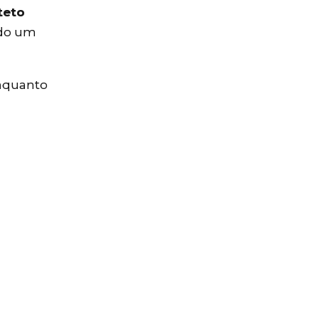
teto
do um
nquanto