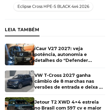
Eclipse Cross HPE-S BLACK 4x4 2026
LEIA TAMBÉM
iCaur V27 2027: veja
potência, autonomia e
detalhes do “Defender
chinês”
VW T-Cross 2027 ganha
câmbio de 8 marchas nas
versões de entrada e deixa as
topos de linha para trás
Jetour T2 XWD 4×4 estreia
no Brasil com 597 cv e maior