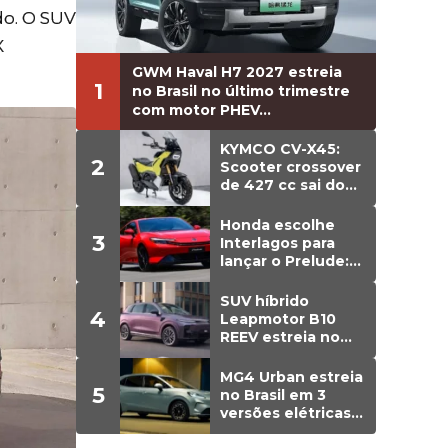
do. O SUV
X
GWM Haval H7 2027 estreia
1
no Brasil no último trimestre
com motor PHEV...
KYMCO CV-X45:
2
Scooter crossover
de 427 cc sai do
papel e estreia
versão de
Honda escolhe
3
produção
Interlagos para
lançar o Prelude:
cupê híbrido de
203 cv chega em
SUV híbrido
4
agosto ao Brasil
Leapmotor B10
REEV estreia no
Brasil em agosto;
detalhes
MG4 Urban estreia
5
no Brasil em 3
versões elétricas;
preços vão de R$