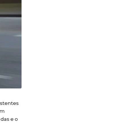
istentes
om
adas e o