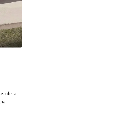
129.990 a R$
149.990
asolina
cia