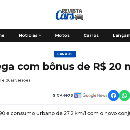
me
Notícias
Motos
Carros
Lança
CARROS
ega com bônus de R$ 20 m
l e duas versões
SIGA-NOS
.990 e consumo urbano de 27,2 km/l com o novo con