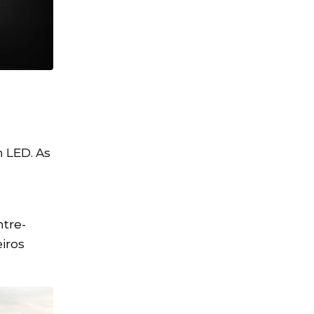
m LED. As
ntre-
eiros