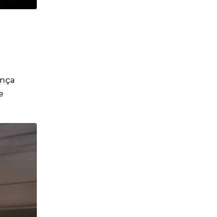
ança
e