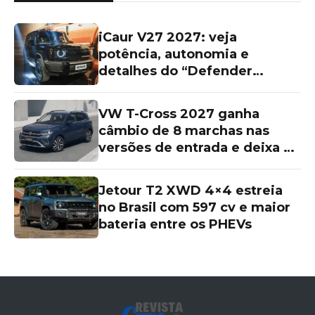
iCaur V27 2027: veja
potência, autonomia e
detalhes do “Defender
chinês”
VW T-Cross 2027 ganha
câmbio de 8 marchas nas
versões de entrada e deixa as
topos de linha para trás
Jetour T2 XWD 4×4 estreia
no Brasil com 597 cv e maior
bateria entre os PHEVs