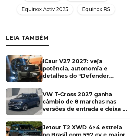
Equinox Activ 2025
Equinox RS
LEIA TAMBÉM
iCaur V27 2027: veja
potência, autonomia e
detalhes do “Defender
chinês”
VW T-Cross 2027 ganha
câmbio de 8 marchas nas
versões de entrada e deixa as
topos de linha para trás
Jetour T2 XWD 4×4 estreia
no Brasil com 597 cv e maior