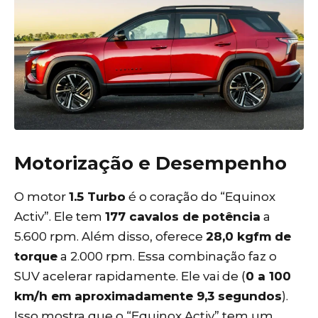
Motorização e Desempenho
O motor
1.5 Turbo
é o coração do “Equinox
Activ”. Ele tem
177 cavalos de potência
a
5.600 rpm. Além disso, oferece
28,0 kgfm de
torque
a 2.000 rpm. Essa combinação faz o
SUV acelerar rapidamente. Ele vai de (
0 a 100
km/h em aproximadamente 9,3 segundos
).
Isso mostra que o “Equinox Activ” tem um