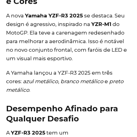
e Cores
A nova
Yamaha YZF-R3 2025
se destaca. Seu
design é agressivo, inspirado na
YZR-M1
do
MotoGP. Ela teve a carenagem redesenhado
para melhorar a aerodinâmica. Isso é notável
no novo conjunto frontal, com faróis de LED e
um visual mais esportivo.
A Yamaha lançou a YZF-R3 2025 em três
cores:
azul metálico
,
branco metálico
e
preto
metálico
.
Desempenho Afinado para
Qualquer Desafio
A
YZF-R3 2025
tem um