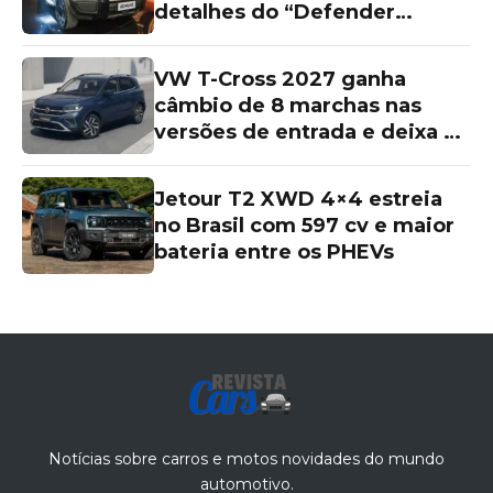
detalhes do “Defender
chinês”
VW T-Cross 2027 ganha
câmbio de 8 marchas nas
versões de entrada e deixa as
topos de linha para trás
Jetour T2 XWD 4×4 estreia
no Brasil com 597 cv e maior
bateria entre os PHEVs
Notícias sobre carros e motos novidades do mundo
automotivo.