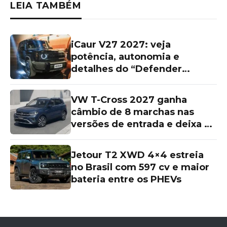
LEIA TAMBÉM
iCaur V27 2027: veja
potência, autonomia e
detalhes do “Defender
chinês”
VW T-Cross 2027 ganha
câmbio de 8 marchas nas
versões de entrada e deixa as
topos de linha para trás
Jetour T2 XWD 4×4 estreia
no Brasil com 597 cv e maior
bateria entre os PHEVs