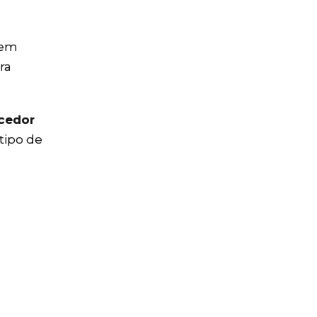
uem
ra
cedor
tipo de