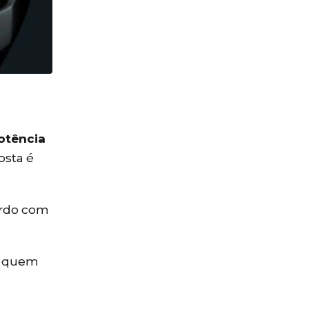
potência
osta é
ordo com
ra quem