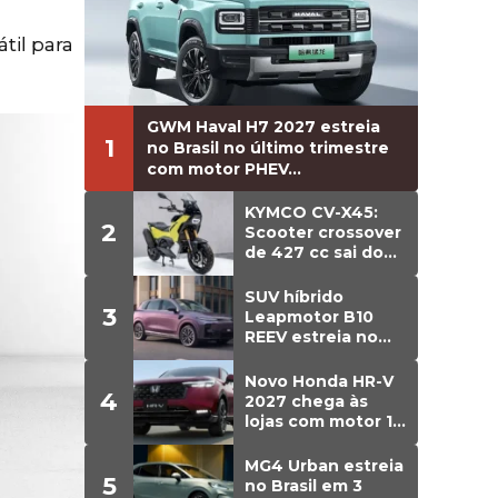
til para
GWM Haval H7 2027 estreia
1
no Brasil no último trimestre
com motor PHEV...
KYMCO CV-X45:
2
Scooter crossover
de 427 cc sai do
papel e estreia
versão de
SUV híbrido
3
produção
Leapmotor B10
REEV estreia no
Brasil em agosto;
detalhes
Novo Honda HR-V
4
2027 chega às
lojas com motor 1.5
turbo de 177 cv e
preço a partir de
MG4 Urban estreia
5
R$ 166 mil; o que
no Brasil em 3