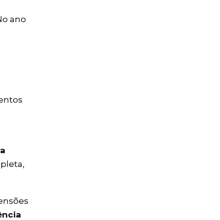
No ano
mentos
ra
pleta,
pensões
ência