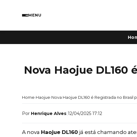
MENU
Ho
Nova Haojue DL160 é
Home
›
Haojue
›
Nova Haojue DL160 é Registrada no Brasil 
Por
Henrique Alves
|
12/04/2025 17:12
A nova
Haojue DL160
já está chamando aten