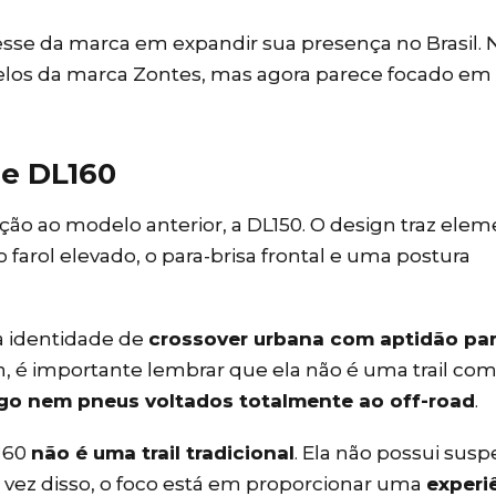
esse da marca em expandir sua presença no Brasil. 
delos da marca Zontes, mas agora parece focado em
ue DL160
ção ao modelo anterior, a DL150. O design traz ele
farol elevado, o para-brisa frontal e uma postura
a identidade de
crossover urbana com aptidão pa
, é importante lembrar que ela não é uma trail com
go nem pneus voltados totalmente ao off-road
.
160
não é uma trail tradicional
. Ela não possui sus
 vez disso, o foco está em proporcionar uma
experi