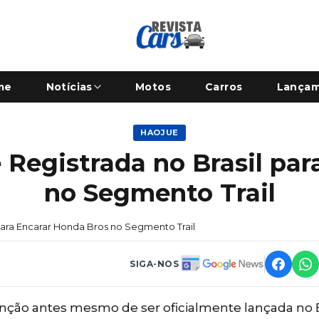
me
Notícias
Motos
Carros
Lança
HAOJUE
 Registrada no Brasil par
no Segmento Trail
para Encarar Honda Bros no Segmento Trail
SIGA-NOS
ção antes mesmo de ser oficialmente lançada no Br