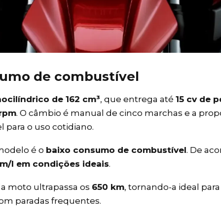
umo de combustível
cilíndrico de 162 cm³
, que entrega até
15 cv de 
 rpm
. O câmbio é manual de cinco marchas e a prop
para o uso cotidiano.
modelo é o
baixo consumo de combustível
. De ac
km/l em condições ideais
.
a moto ultrapassa os
650 km
, tornando-a ideal pa
com paradas frequentes.