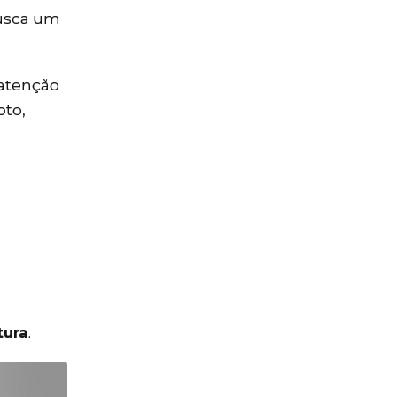
usca um
atenção
oto,
tura
.