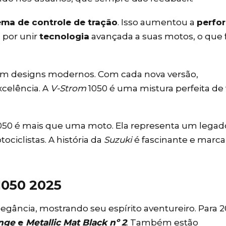
ema de controle de tração
. Isso aumentou a
perfo
 por unir
tecnologia
avançada a suas motos, o que 
m designs modernos. Com cada nova versão,
celência. A
V-Strom
1050 é uma mistura perfeita de 
050 é mais que uma moto. Ela representa um legad
ciclistas. A história da
Suzuki
é fascinante e marca
1050 2025
legância, mostrando seu espírito aventureiro. Para 2
ange
e
Metallic Mat Black nº 2
. Também estão