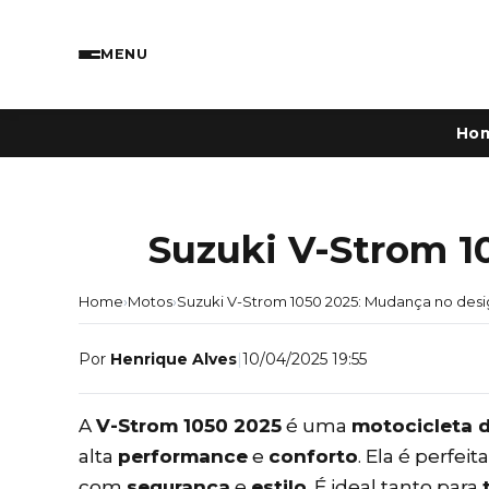
MENU
Ho
Suzuki V-Strom 1
Home
›
Motos
›
Suzuki V-Strom 1050 2025: Mudança no desi
Por
Henrique Alves
|
10/04/2025 19:55
A
V-Strom 1050 2025
é uma
motocicleta 
alta
performance
e
conforto
. Ela é perfe
com
segurança
e
estilo
. É ideal tanto para