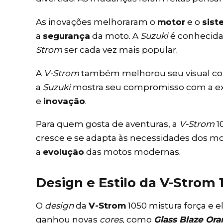
As inovações melhoraram o
motor
e o
sist
a
segurança
da moto. A
Suzuki
é conhecida
Strom
ser cada vez mais popular.
A
V-Strom
também melhorou seu visual co
a
Suzuki
mostra seu compromisso com a ex
e
inovação
.
Para quem gosta de aventuras, a
V-Strom
1
cresce e se adapta às necessidades dos moto
a
evolução
das motos modernas.
Design e Estilo da V-Strom 
O
design
da
V-Strom
1050 mistura força e e
ganhou novas
cores
, como
Glass Blaze Or