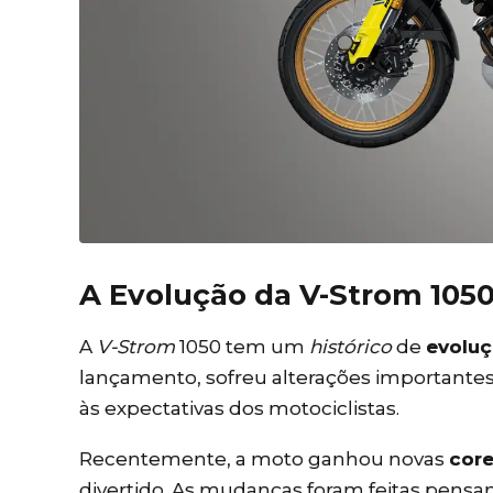
A Evolução da V-Strom 105
A
V-Strom
1050 tem um
histórico
de
evolu
lançamento, sofreu alterações important
às expectativas dos motociclistas.
Recentemente, a moto ganhou novas
cor
divertido. As mudanças foram feitas pensa