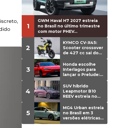
GWM Haval H7 2027 estreia
iscreto,
1
no Brasil no último trimestre
ndido
com motor PHEV...
KYMCO CV-X45:
2
Scooter crossover
de 427 cc sai do
papel e estreia
versão de
Honda escolhe
3
produção
Interlagos para
lançar o Prelude:
cupê híbrido de
203 cv chega em
SUV híbrido
4
agosto ao Brasil
Leapmotor B10
REEV estreia no
Brasil em agosto;
detalhes
MG4 Urban estreia
5
no Brasil em 3
versões elétricas;
preços vão de R$