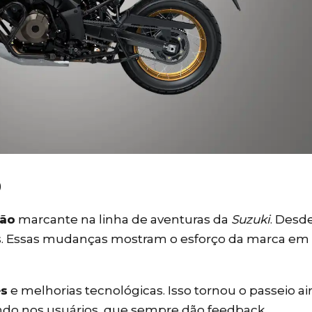
0
ção
marcante na linha de aventuras da
Suzuki
. Desd
es. Essas mudanças mostram o esforço da marca em
es
e melhorias tecnológicas. Isso tornou o passeio a
ndo nos usuários, que sempre dão feedback.