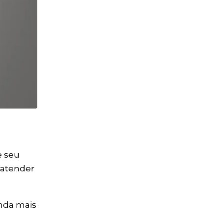
129.990 a R$
149.990
e seu
 atender
inda mais