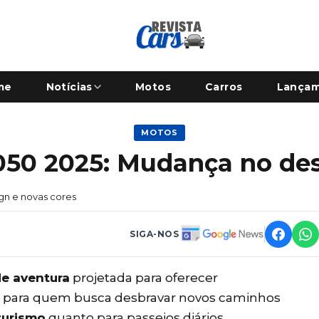
me
Notícias
Motos
Carros
Lança
MOTOS
050 2025: Mudança no des
gn e novas cores
SIGA-NOS
de aventura
projetada para oferecer
ita para quem busca desbravar novos caminhos
turismo
quanto para passeios diários.