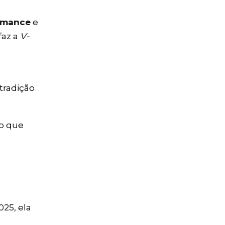
rmance
e
faz a
V-
tradição
o que
025, ela