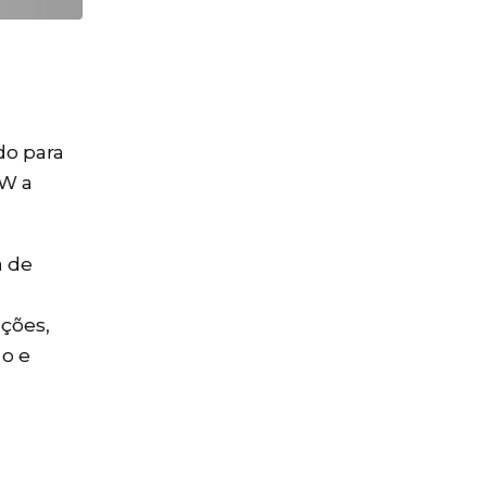
do para
kW a
a de
ações,
o e