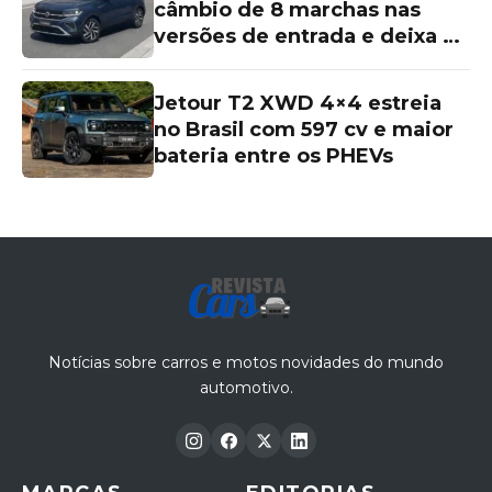
câmbio de 8 marchas nas
versões de entrada e deixa as
topos de linha para trás
Jetour T2 XWD 4×4 estreia
no Brasil com 597 cv e maior
bateria entre os PHEVs
Notícias sobre carros e motos novidades do mundo
automotivo.