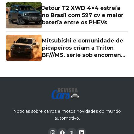
Jetour T2 XWD 4×4 estreia
no Brasil com 597 cv e maior
bateria entre os PHEVs
Mitsubishi e comunidade de
picapeiros criam a Triton
BF///MS, série sob encomenda
de R$ 339.990 com visual
exclusivo
Notícias sobre carros e motos novidades do mundo
automotivo.