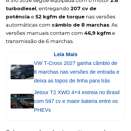
A S10 2026 segue equipada com o motor
2.8
turbodiesel
, entregando
207 cv de
potência
e
52 kgfm de torque
nas versões
automáticas com
câmbio de 8 marchas
. As
versões manuais contam com
46,9 kgfm
e
transmissão de 6 marchas.
Leia Mais
VW T-Cross 2027 ganha câmbio de
8 marchas nas versões de entrada e
deixa as topos de linha para trás
Jetour T2 XWD 4×4 estreia no Brasil
com 597 cv e maior bateria entre os
PHEVs