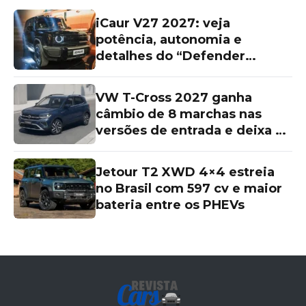
iCaur V27 2027: veja
potência, autonomia e
detalhes do “Defender
chinês”
VW T-Cross 2027 ganha
câmbio de 8 marchas nas
versões de entrada e deixa as
topos de linha para trás
Jetour T2 XWD 4×4 estreia
no Brasil com 597 cv e maior
bateria entre os PHEVs