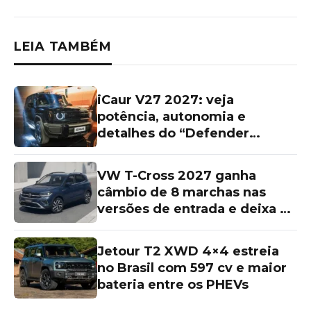
LEIA TAMBÉM
iCaur V27 2027: veja
potência, autonomia e
detalhes do “Defender
chinês”
VW T-Cross 2027 ganha
câmbio de 8 marchas nas
versões de entrada e deixa as
topos de linha para trás
Jetour T2 XWD 4×4 estreia
no Brasil com 597 cv e maior
bateria entre os PHEVs