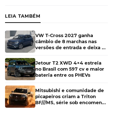
LEIA TAMBÉM
VW T-Cross 2027 ganha
câmbio de 8 marchas nas
versões de entrada e deixa as
topos de linha para trás
Jetour T2 XWD 4×4 estreia
no Brasil com 597 cv e maior
bateria entre os PHEVs
Mitsubishi e comunidade de
picapeiros criam a Triton
BF///MS, série sob encomenda
de R$ 339.990 com visual