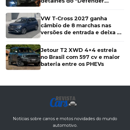
detalhes do “Defender
chinês”
VW T-Cross 2027 ganha
câmbio de 8 marchas nas
versões de entrada e deixa as
topos de linha para trás
Jetour T2 XWD 4×4 estreia
no Brasil com 597 cv e maior
bateria entre os PHEVs
Notícias sobre carros e motos novidades do mundo
automotivo.