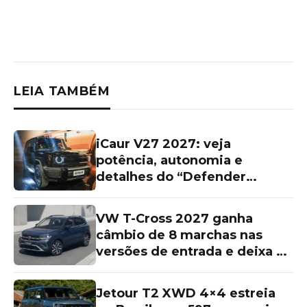
LEIA TAMBÉM
iCaur V27 2027: veja
potência, autonomia e
detalhes do “Defender
chinês”
VW T-Cross 2027 ganha
câmbio de 8 marchas nas
versões de entrada e deixa as
topos de linha para trás
Jetour T2 XWD 4×4 estreia