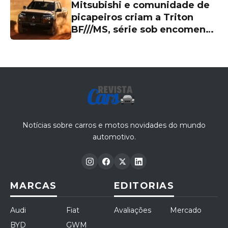
Mitsubishi e comunidade de
picapeiros criam a Triton
BF///MS, série sob encomenda
de R$ 339.990 com visual
exclusivo
Notícias sobre carros e motos novidades do mundo
automotivo.
MARCAS
EDITORIAS
Audi
Fiat
Avaliações
Mercado
BYD
GWM