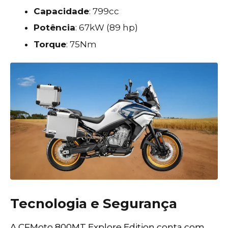
Capacidade
: 799cc
Potência
: 67kW (89 hp)
Torque
: 75Nm
Tecnologia e Segurança
A CFMoto 800MT Explore Edition conta com