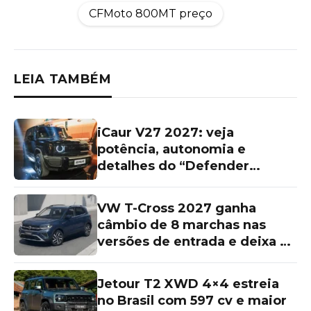
CFMoto 800MT preço
LEIA TAMBÉM
iCaur V27 2027: veja
potência, autonomia e
detalhes do “Defender
chinês”
VW T-Cross 2027 ganha
câmbio de 8 marchas nas
versões de entrada e deixa as
topos de linha para trás
Jetour T2 XWD 4×4 estreia
no Brasil com 597 cv e maior