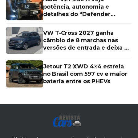
potência, autonomia e
detalhes do “Defender
chinês”
VW T-Cross 2027 ganha
câmbio de 8 marchas nas
versões de entrada e deixa as
topos de linha para trás
Jetour T2 XWD 4×4 estreia
no Brasil com 597 cv e maior
bateria entre os PHEVs