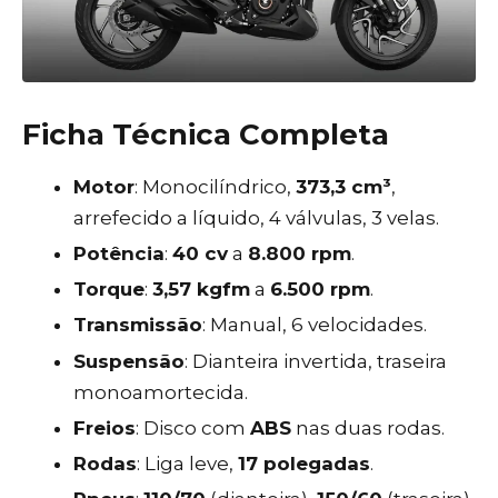
Ficha Técnica Completa
Motor
: Monocilíndrico,
373,3 cm³
,
arrefecido a líquido, 4 válvulas, 3 velas.
Potência
:
40 cv
a
8.800 rpm
.
Torque
:
3,57 kgfm
a
6.500 rpm
.
Transmissão
: Manual, 6 velocidades.
Suspensão
: Dianteira invertida, traseira
monoamortecida.
Freios
: Disco com
ABS
nas duas rodas.
Rodas
: Liga leve,
17 polegadas
.