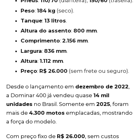
Pneus
:
110/70
(dianteira),
150/60
(traseira).
Peso
:
184 kg
(seco).
Tanque
:
13 litros
.
Altura do assento
:
800 mm
.
Comprimento
:
2.156 mm
.
Largura
:
836 mm
.
Altura
:
1.112 mm
.
Preço
:
R$ 26.000
(sem frete ou seguro).
Desde o lançamento em
dezembro de 2022
,
a Dominar 400 já vendeu quase
14 mil
unidades
no Brasil. Somente em
2025
, foram
mais de
4.300 motos
emplacadas, mostrando
a força do modelo.
Com preço fixo de
R$ 26.000
, sem custos