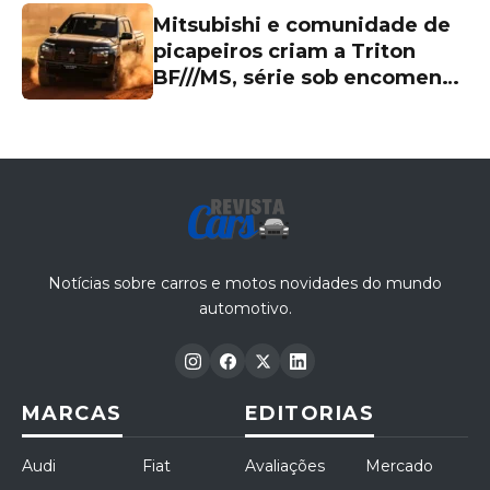
Mitsubishi e comunidade de
picapeiros criam a Triton
BF///MS, série sob encomenda
de R$ 339.990 com visual
exclusivo
Notícias sobre carros e motos novidades do mundo
automotivo.
MARCAS
EDITORIAS
Audi
Fiat
Avaliações
Mercado