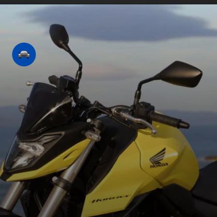
Opening
https://revistacars.com.br/honda-cb-750-hornet-sera-que-a-nova-naked-chega-ao-brasil-este-ano/