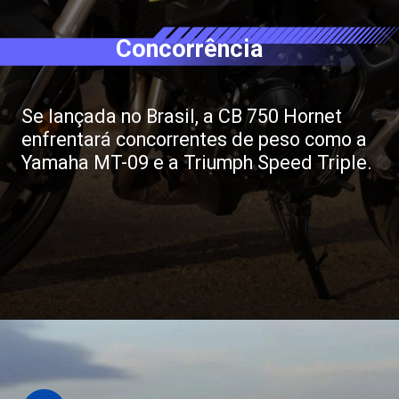
Concorrência
Se lançada no Brasil, a CB 750 Hornet
enfrentará concorrentes de peso como a
Yamaha MT-09 e a Triumph Speed Triple.
Opening
https://revistacars.com.br/honda-cb-750-hornet-sera-que-a-nova-naked-chega-ao-brasil-este-ano/