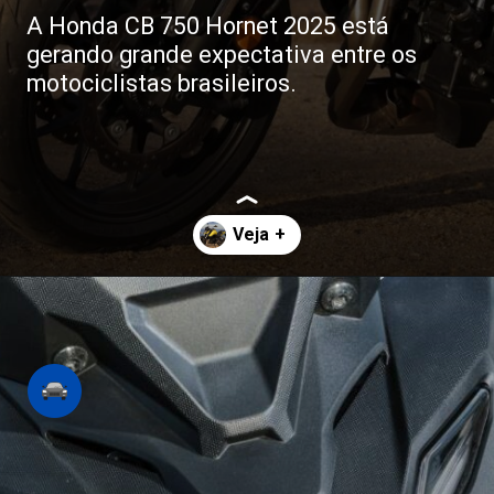
A Honda CB 750 Hornet 2025 está
gerando grande expectativa entre os
motociclistas brasileiros.
Opening
https://revistacars.com.br/honda-cb-750-hornet-sera-que-a-nova-naked-chega-ao-brasil-este-ano/