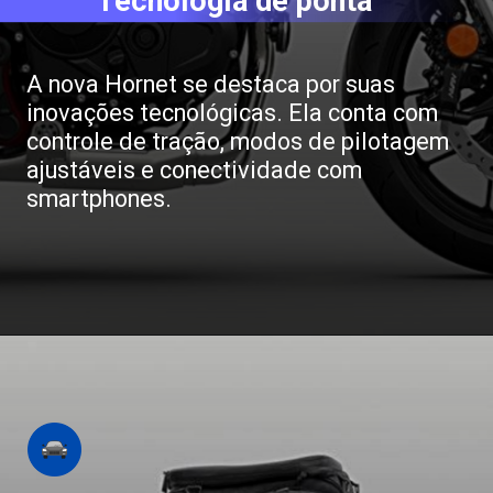
Tecnologia de ponta
A nova Hornet se destaca por suas
inovações tecnológicas. Ela conta com
controle de tração, modos de pilotagem
ajustáveis e conectividade com
smartphones.
Opening
https://revistacars.com.br/honda-cb-750-hornet-sera-que-a-nova-naked-chega-ao-brasil-este-ano/