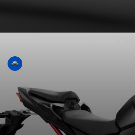
Opening
https://revistacars.com.br/honda-cb-750-hornet-sera-que-a-nova-naked-chega-ao-brasil-este-ano/