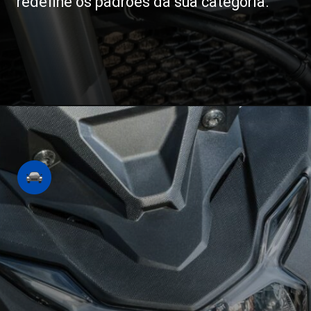
redefine os padrões da sua categoria.
Opening
https://revistacars.com.br/honda-cb-750-hornet-sera-que-a-nova-naked-chega-ao-brasil-este-ano/