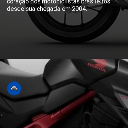
coração dos motociclistas brasileiros
desde sua chegada em 2004.
Opening
https://revistacars.com.br/honda-cb-750-hornet-sera-que-a-nova-naked-chega-ao-brasil-este-ano/