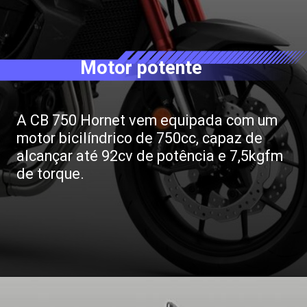
Motor potente
A CB 750 Hornet vem equipada com um
motor bicilíndrico de 750cc, capaz de
alcançar até 92cv de potência e 7,5kgfm
de torque.
Opening
https://revistacars.com.br/honda-cb-750-hornet-sera-que-a-nova-naked-chega-ao-brasil-este-ano/