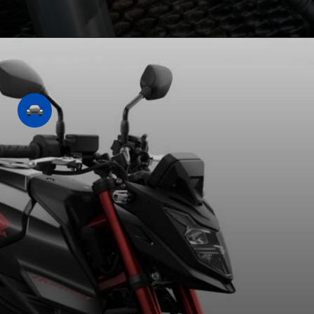
Opening
https://revistacars.com.br/honda-cb-750-hornet-sera-que-a-nova-naked-chega-ao-brasil-este-ano/