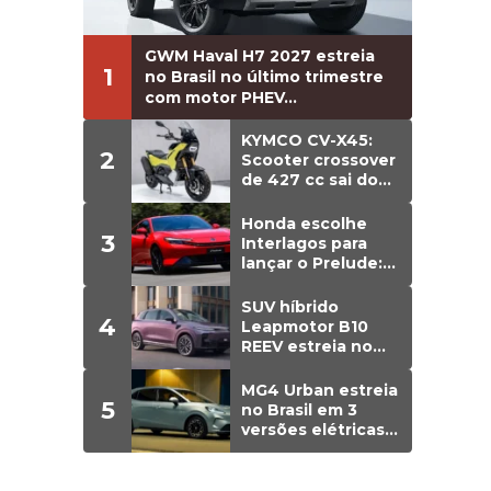
GWM Haval H7 2027 estreia
1
no Brasil no último trimestre
com motor PHEV...
KYMCO CV-X45:
2
Scooter crossover
de 427 cc sai do
papel e estreia
versão de
Honda escolhe
3
produção
Interlagos para
lançar o Prelude:
cupê híbrido de
203 cv chega em
SUV híbrido
4
agosto ao Brasil
Leapmotor B10
REEV estreia no
Brasil em agosto;
detalhes
MG4 Urban estreia
5
no Brasil em 3
versões elétricas;
preços vão de R$
129.990 a R$
149.990