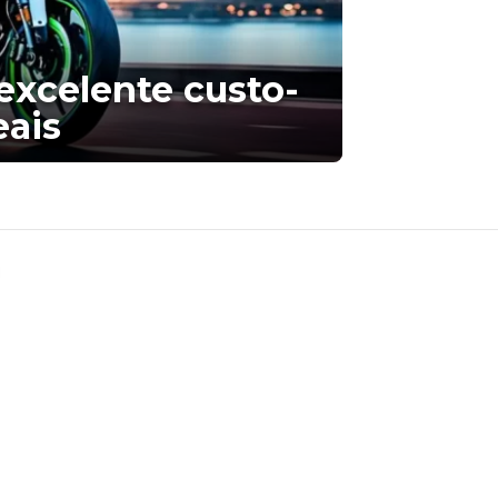
excelente custo-
eais