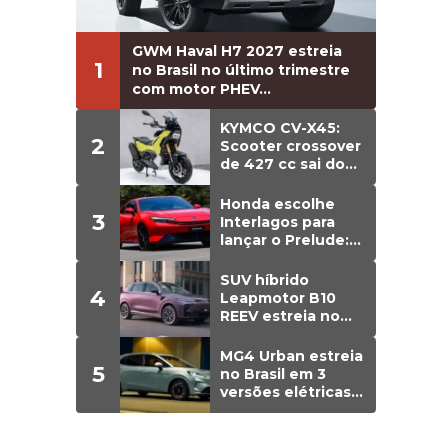
GWM Haval H7 2027 estreia
1
no Brasil no último trimestre
com motor PHEV...
KYMCO CV-X45:
2
Scooter crossover
de 427 cc sai do
papel e estreia
versão de
Honda escolhe
3
produção
Interlagos para
lançar o Prelude:
cupê híbrido de
203 cv chega em
SUV híbrido
4
agosto ao Brasil
Leapmotor B10
REEV estreia no
Brasil em agosto;
detalhes
MG4 Urban estreia
5
no Brasil em 3
versões elétricas;
preços vão de R$
129.990 a R$
149.990