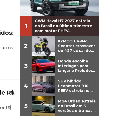
GWM Haval H7 2027 estreia
1
no Brasil no último trimestre
com motor PHEV...
idos:
KYMCO CV-X45:
2
Scooter crossover
carros
de 427 cc sai do
papel e estreia
versão de
Honda escolhe
3
produção
Interlagos para
lançar o Prelude:
cupê híbrido de
203 cv chega em
SUV híbrido
4
agosto ao Brasil
Leapmotor B10
REEV estreia no
de R$
Brasil em agosto;
detalhes
MG4 Urban estreia
5
no Brasil em 3
or R$
versões elétricas;
preços vão de R$