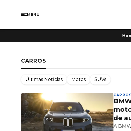
MENU
Ho
CARROS
Últimas Notícias
Motos
SUVs
CARRO
BMW 
moto
de a
A BMW 