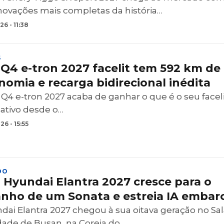
novações mais completas da história…
6 - 11:38
S
 Q4 e-tron 2027 facelit tem 592 km de
nomia e recarga bidirecional inédita
 Q4 e-tron 2027 acaba de ganhar o que é o seu faceli
cativo desde o…
6 - 15:55
DO
 Hyundai Elantra 2027 cresce para o
nho de um Sonata e estreia IA embar
dai Elantra 2027 chegou à sua oitava geração no Sa
dade de Busan, na Coreia do…