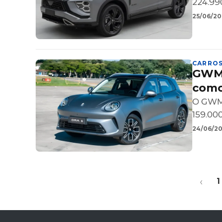
224.99
25/06/202
CARRO
GWM 
como
O GWM 
159.00
24/06/202
‹
1