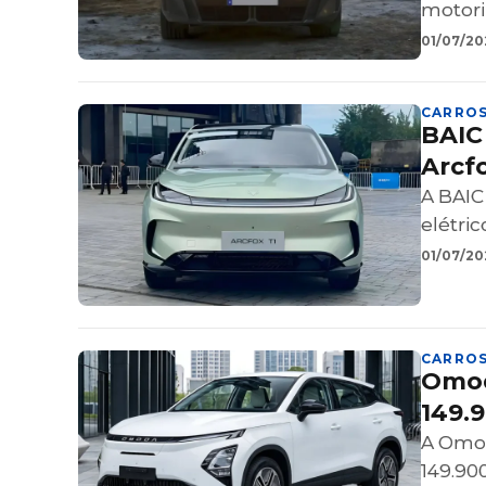
motori
01/07/202
CARRO
BAIC 
Arcfo
A BAIC
elétri
01/07/202
CARRO
Omod
149.
A Omod
149.900