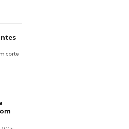
129.990 a R$
149.990
antes
um corte
e
 com
m uma