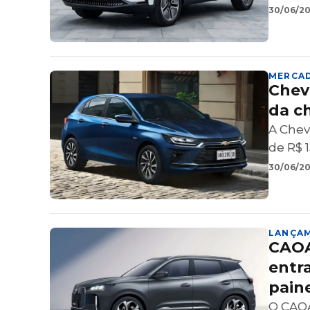
30/06/202
MERCA
Chev
da c
A Chev
de R$ 
30/06/20
LANÇA
CAOA
entra
pain
O CAOA