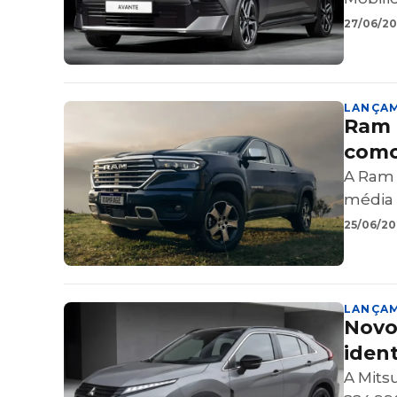
27/06/202
LANÇA
Ram 
como
A Ram 
média 
25/06/202
LANÇA
Novo 
ident
A Mitsu