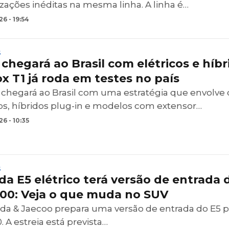
zações inéditas na mesma linha. A linha é…
6 - 19:54
S
chegará ao Brasil com elétricos e híbr
x T1 já roda em testes no país
 chegará ao Brasil com uma estratégia que envolve 
cos, híbridos plug-in e modelos com extensor…
6 - 10:35
S
a E5 elétrico terá versão de entrada 
900: Veja o que muda no SUV
a & Jaecoo prepara uma versão de entrada do E5 p
. A estreia está prevista…