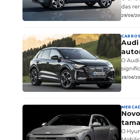
das re
29/06/202
CARRO
Audi
auto
O Audi
signifi
28/06/202
MERCA
Novo
tama
O Hyun
Mobili