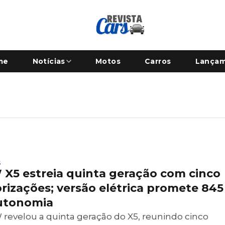
me
Notícias
Motos
Carros
Lança
S
X5 estreia quinta geração com cinco
rizações; versão elétrica promete 84
utonomia
revelou a quinta geração do X5, reunindo cinco