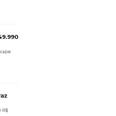
49.990
icape
raz
r R$