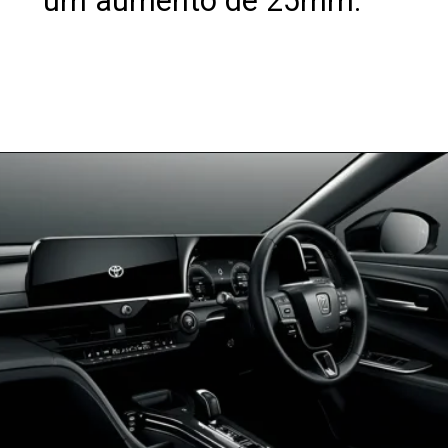
um aumento de 25mm.
Opening
https://revistacars.com.br/luxo-e-tecnologia-fora-de-estrada-conheca-o-toyota-crown-crossover-rs/