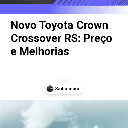
Novo Toyota Crown
Crossover RS: Preço
e Melhorias
Opening
https://revistacars.com.br/luxo-e-tecnologia-fora-de-estrada-conheca-o-toyota-crown-crossover-rs/