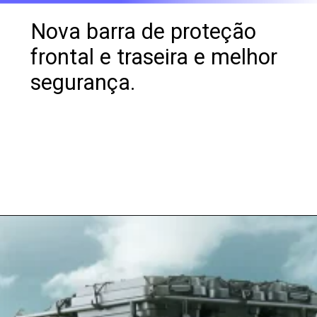
Nova barra de proteção
frontal e traseira e melhor
segurança.
Opening
https://revistacars.com.br/luxo-e-tecnologia-fora-de-estrada-conheca-o-toyota-crown-crossover-rs/