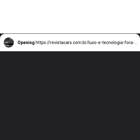
Opening
https://revistacars.com.br/luxo-e-tecnologia-fora-de-estrada-conheca-o-toyota-crown-crossover-rs/