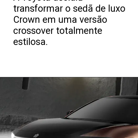
transformar o sedã de luxo
Crown em uma versão
crossover totalmente
estilosa.
Opening
https://revistacars.com.br/luxo-e-tecnologia-fora-de-estrada-conheca-o-toyota-crown-crossover-rs/