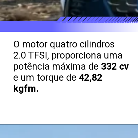
O motor quatro cilindros
2.0 TFSI, proporciona uma
potência máxima de
332 cv
e um torque de
42,82
kgfm.
Opening
https://revistacars.com.br/audi-s3-2025-novo-facelift-conta-com-uma-potencia-de-332-cv-e-design-renovado/