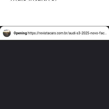
Opening
https://revistacars.com.br/audi-s3-2025-novo-facelift-conta-com-uma-potencia-de-332-cv-e-design-renovado/