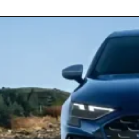
Opening
https://revistacars.com.br/audi-s3-2025-novo-facelift-conta-com-uma-potencia-de-332-cv-e-design-renovado/