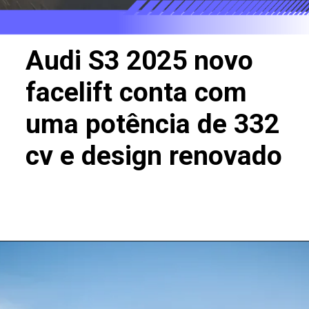
Audi S3 2025 novo
facelift conta com
uma potência de 332
cv e design renovado
Opening
https://revistacars.com.br/audi-s3-2025-novo-facelift-conta-com-uma-potencia-de-332-cv-e-design-renovado/