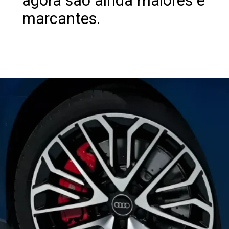
agora são ainda maiores e
marcantes.
Opening
https://revistacars.com.br/audi-s3-2025-novo-facelift-conta-com-uma-potencia-de-332-cv-e-design-renovado/