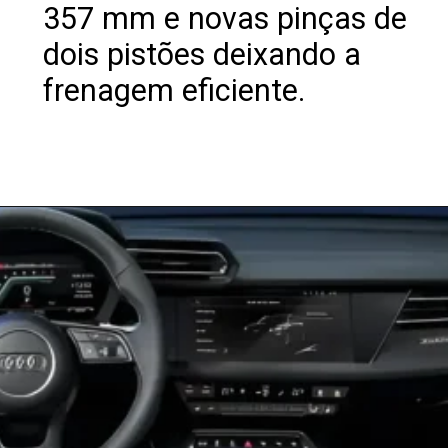
357 mm e novas pinças de
dois pistões deixando a
frenagem eficiente.
Opening
https://revistacars.com.br/audi-s3-2025-novo-facelift-conta-com-uma-potencia-de-332-cv-e-design-renovado/