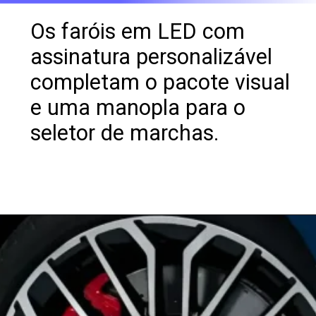
Os faróis em LED com
assinatura personalizável
completam o pacote visual
e uma manopla para o
seletor de marchas.
Opening
https://revistacars.com.br/audi-s3-2025-novo-facelift-conta-com-uma-potencia-de-332-cv-e-design-renovado/